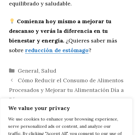
equilibrado y saludable.
Comienza hoy mismo a mejorar tu
descanso y verás la diferencia en tu
bienestar y energía.
¿Quieres saber más
sobre
reducción de estómago
?
Categorías
General
,
Salud
Cómo Reducir el Consumo de Alimentos
Procesados y Mejorar tu Alimentación Día a
Día
We value your privacy
Cómo Mantenerse Motivado y
Comprometido con un Estilo de Vida
We use cookies to enhance your browsing experience,
serve personalized ads or content, and analyze our
Saludable a Largo Plazo
traffic. By clicking "Accept All", you consent to our use of