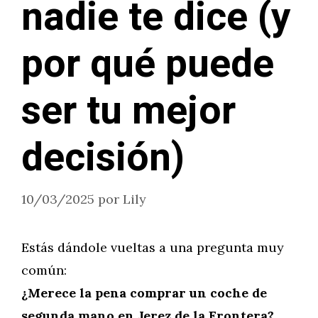
nadie te dice (y
por qué puede
ser tu mejor
decisión)
10/03/2025
por
Lily
Estás dándole vueltas a una pregunta muy
común:
¿Merece la pena comprar un coche de
segunda mano en Jerez de la Frontera?