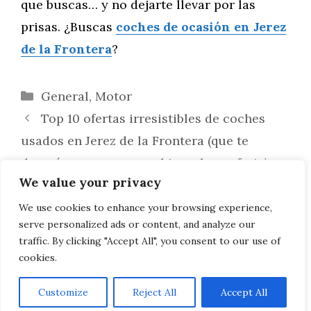
que buscas… y no dejarte llevar por las
prisas. ¿Buscas
coches de ocasión en Jerez
de la Frontera
?
Categorías
General
,
Motor
Top 10 ofertas irresistibles de coches
usados en Jerez de la Frontera (que te
durarán menos que un bizcocho en feria)
We value your privacy
Coches de segunda mano en Jerez: la
verdad que nadie te cuenta (pero deberías
We use cookies to enhance your browsing experience,
serve personalized ads or content, and analyze our
saber antes de comprar)
traffic. By clicking "Accept All", you consent to our use of
cookies.
Customize
Reject All
Accept All
AVISO LEGAL, POLITICA DE PRIVACIDAD, COOKIES