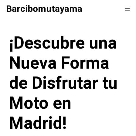
Saltar
Barcibomutayama
Me
al
contenido
¡Descubre una
Nueva Forma
de Disfrutar tu
Moto en
Madrid!