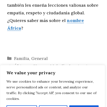
también les enseña lecciones valiosas sobre
empatía, respeto y ciudadanía global.
¿Quieres saber más sobre el
nombre
África
?
Categorías
Familia
,
General
África en Verso y Melodía: Inspiraciones
We value your privacy
Artísticas del Nombre
«África» y la Tecnología Moderna: Una
We use cookies to enhance your browsing experience,
serve personalized ads or content, and analyze our
Conexión en Evolución
traffic. By clicking "Accept All", you consent to our use of
cookies.