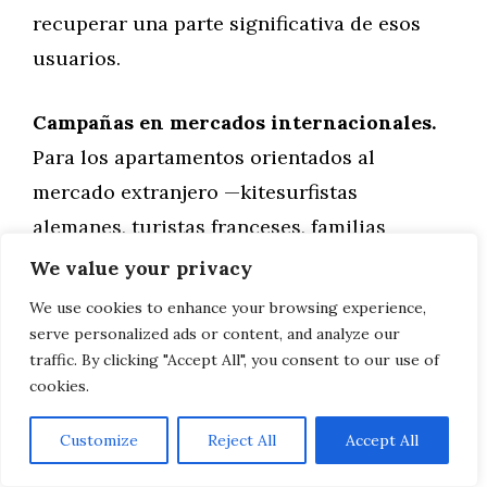
recuperar una parte significativa de esos
usuarios.
Campañas en mercados internacionales.
Para los apartamentos orientados al
mercado extranjero —kitesurfistas
alemanes, turistas franceses, familias
británicas—, las campañas en Meta con
We value your privacy
segmentación por país, idioma e intereses
We use cookies to enhance your browsing experience,
permiten alcanzar a esos perfiles de forma
serve personalized ads or content, and analyze our
traffic. By clicking "Accept All", you consent to our use of
muy precisa. Un anuncio en alemán
cookies.
mostrando el estrecho con viento fuerte y
un texto dirigido a kitesurfistas tiene una
Customize
Reject All
Accept All
tasa de conversión infinitamente superior a