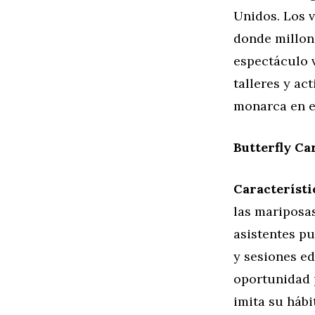
Unidos. Los v
donde millon
espectáculo v
talleres y ac
monarca en e
Butterfly Ca
Característi
las mariposas
asistentes pu
y sesiones ed
oportunidad 
imita su hábi