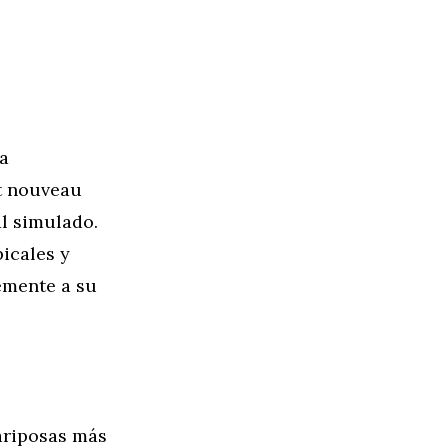
la
rt nouveau
l simulado.
picales y
emente a su
mariposas más