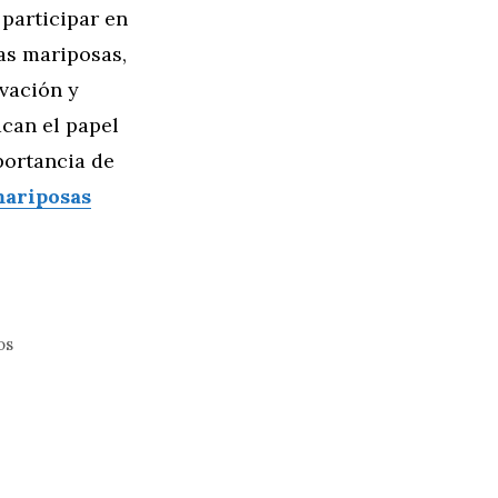
 participar en
las mariposas,
vación y
can el papel
portancia de
ariposas
os