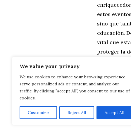
enriquecedora
estos eventos
sino que tam
educación. D
vital que est
proteger la d
dibujos
para 
We value your privacy
We use cookies to enhance your browsing experience,
Categorías
Familia
,
Gen
serve personalized ads or content, and analyze our
Explorando l
Mariposas en
traffic. By clicking "Accept All", you consent to our use of
cookies.
Customize
Reject All
Accept All