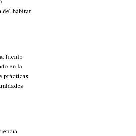
a
 del hábitat
na fuente
ado en la
e prácticas
munidades
riencia