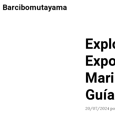
Saltar
Barcibomutayama
al
contenido
Expl
Expo
Mari
Guía
20/07/2024
p