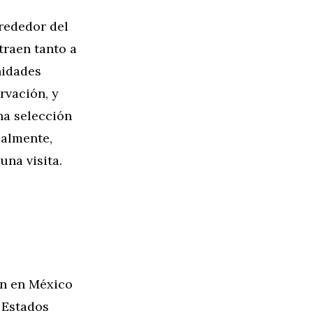
lrededor del
traen tanto a
nidades
rvación, y
na selección
balmente,
una visita.
án en México
 Estados