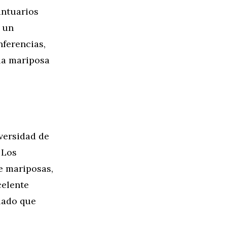
antuarios
 un
nferencias,
 la mariposa
iversidad de
 Los
de mariposas,
celente
lado que