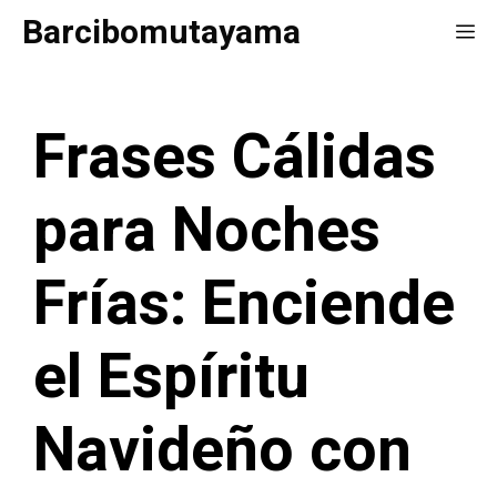
Saltar
Barcibomutayama
Me
al
contenido
Frases Cálidas
para Noches
Frías: Enciende
el Espíritu
Navideño con