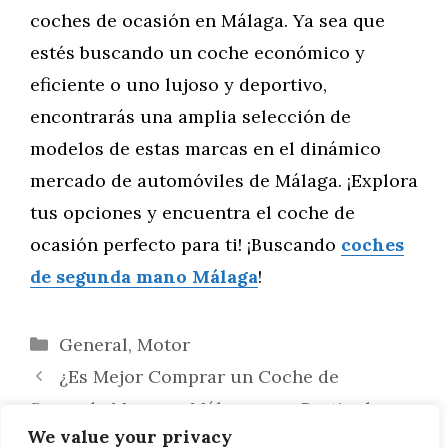
coches de ocasión en Málaga. Ya sea que
estés buscando un coche económico y
eficiente o uno lujoso y deportivo,
encontrarás una amplia selección de
modelos de estas marcas en el dinámico
mercado de automóviles de Málaga. ¡Explora
tus opciones y encuentra el coche de
ocasión perfecto para ti! ¡Buscando
coches
de segunda mano Málaga
!
Categorías
General
,
Motor
¿Es Mejor Comprar un Coche de
Segunda Mano en Málaga a un Particular o
We value your privacy
a un Concesionario?