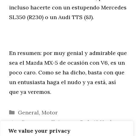
incluso hacerte con un estupendo Mercedes
SL350 (R230) o un Audi TTS (8J).
En resumen: por muy genial y admirable que
sea el Mazda MX-5 de ocasión con V6, es un
poco caro. Como se ha dicho, basta con que
un entusiasta haga el nudo y ya está, así
que ya veremos.
Categorías
General
,
Motor
¿Carreras callejeras en Dubai? Hazlo
We value your privacy
sólo si tienes mucho dinero