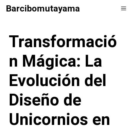
Saltar
Barcibomutayama
Me
al
contenido
Transformació
n Mágica: La
Evolución del
Diseño de
Unicornios en