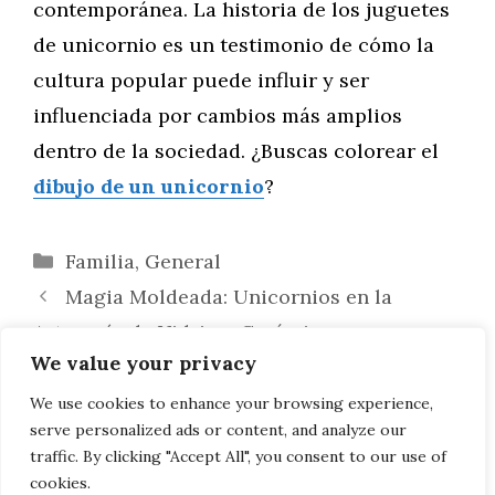
contemporánea. La historia de los juguetes
de unicornio es un testimonio de cómo la
cultura popular puede influir y ser
influenciada por cambios más amplios
dentro de la sociedad. ¿Buscas colorear el
dibujo de un unicornio
?
Categorías
Familia
,
General
Magia Moldeada: Unicornios en la
Artesanía de Vidrio y Cerámica
We value your privacy
Unicornios en el Diseño de Apps de
Meditación y Mindfulness: Atrayendo
We use cookies to enhance your browsing experience,
serve personalized ads or content, and analyze our
Usuarios con Magia y Misticismo
traffic. By clicking "Accept All", you consent to our use of
cookies.