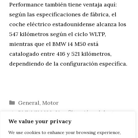
Performance también tiene ventaja aquí:
según las especificaciones de fábrica, el
coche eléctrico estadounidense alcanza los
547 kilómetros según el ciclo WLTP,
mientras que el BMW i4 M50 está
catalogado entre 416 y 521 kilómetros,
dependiendo de la configuración específica.
Categorías
General
,
Motor
BMW iX M60: Una filtración adelanta un
We value your privacy
SUV potente con más de 600 CV
BMW Serie 6 Coupé: Vilner dota al E63
We use cookies to enhance your browsing experience,