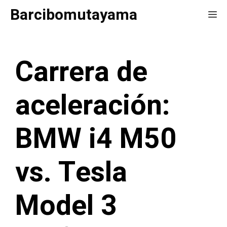
Saltar
Barcibomutayama
Me
al
contenido
Carrera de
aceleración:
BMW i4 M50
vs. Tesla
Model 3