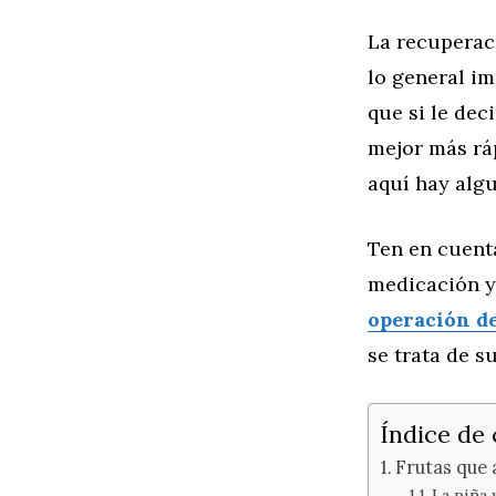
La recuperac
lo general i
que si le dec
mejor más ráp
aquí hay alg
Ten en cuent
medicación y
operación d
se trata de s
Índice de
Frutas que 
La piña 