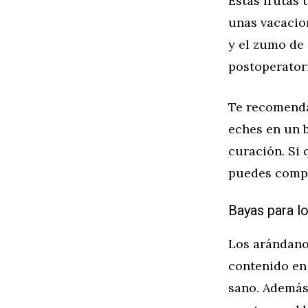
Estas frutas 
unas vacacion
y el zumo de 
postoperator
Te recomenda
eches en un b
curación. Si
puedes comp
Bayas para lo
Los arándanos
contenido en
sano. Además,