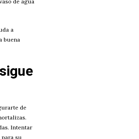
 vaso de agua
uda a
na buena
 sigue
gurarte de
ortalizas.
as. Intentar
 para su