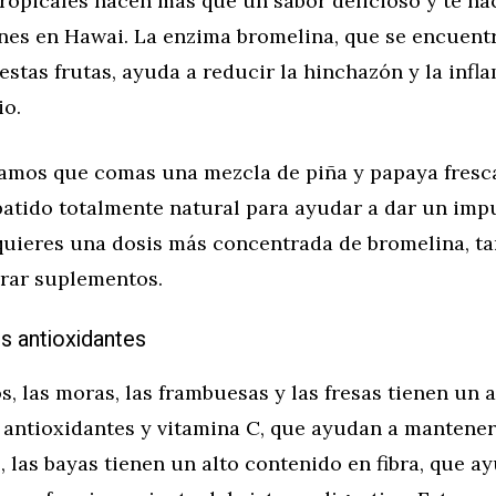
tropicales hacen más que un sabor delicioso y te h
es en Hawai. La enzima bromelina, que se encuentra
estas frutas, ayuda a reducir la hinchazón y la infl
io.
mos que comas una mezcla de piña y papaya fresca
atido totalmente natural para ayudar a dar un impu
 quieres una dosis más concentrada de bromelina, t
rar suplementos.
s antioxidantes
, las moras, las frambuesas y las fresas tienen un a
 antioxidantes y vitamina C, que ayudan a mantener
 las bayas tienen un alto contenido en fibra, que a