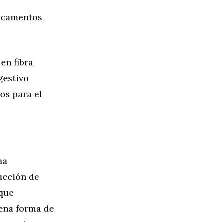
dicamentos
en fibra
gestivo
os para el
ma
ucción de
 que
uena forma de