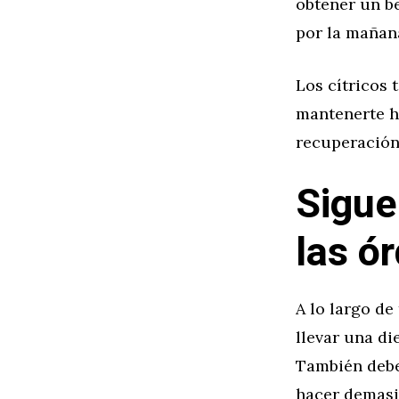
obtener un be
por la mañan
Los cítricos 
mantenerte h
recuperación
Sigue
las ó
A lo largo de
llevar una di
También debes
hacer demasi