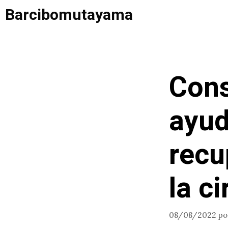
Saltar
Barcibomutayama
al
contenido
Cons
ayud
recu
la ci
08/08/2022
p