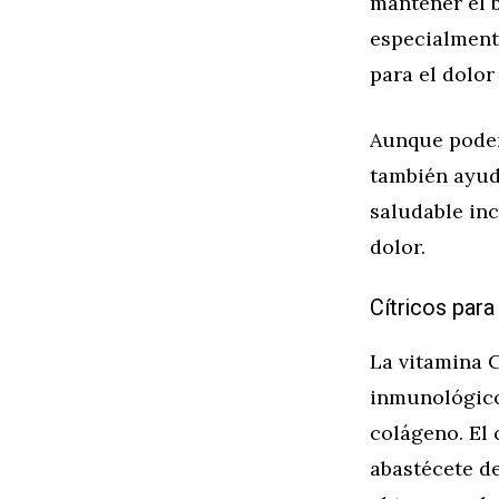
mantener el 
especialment
para el dolo
Aunque podem
también ayud
saludable in
dolor.
Cítricos para
La vitamina 
inmunológico
colágeno. El 
abastécete d