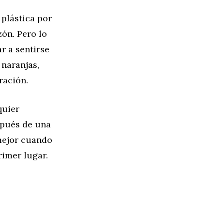
plástica por
ón. Pero lo
r a sentirse
 naranjas,
ración.
quier
spués de una
mejor cuando
rimer lugar.