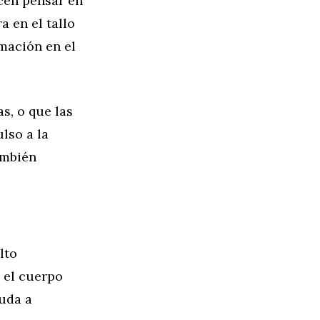
acen pensar en
 en el tallo
amación en el
s, o que las
lso a la
ambién
lto
 el cuerpo
yuda a