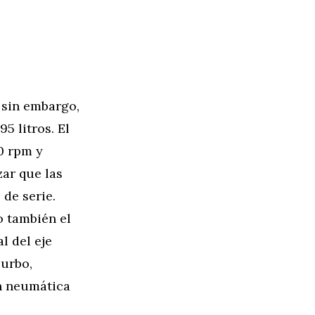
 sin embargo,
5 litros. El
0 rpm y
zar que las
 de serie.
o también el
l del eje
Turbo,
ón neumática