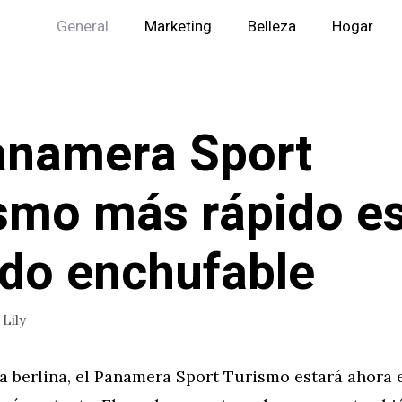
General
Marketing
Belleza
Hogar
anamera Sport
smo más rápido e
ido enchufable
r
Lily
la berlina, el Panamera Sport Turismo estará ahora