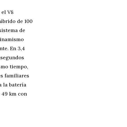
 el V8
híbrido de 100
 sistema de
dinamismo
te. En 3,4
5 segundos
ismo tiempo,
s familiares
 la batería
a 49 km con