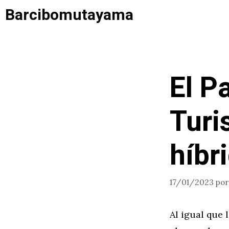
Saltar
Barcibomutayama
al
contenido
El P
Turi
híbr
17/01/2023
po
Al igual que 