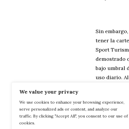
Sin embargo, 
tener la cart
Sport Turism
demostrado q
bajo umbral d
uso diario. 
Los genes del
We value your privacy
We use cookies to enhance your browsing experience,
Categorías
General
,
Mo
serve personalized ads or content, and analyze our
Ginebra 201
Primera pru
traffic. By clicking "Accept All", you consent to our use of
cookies.