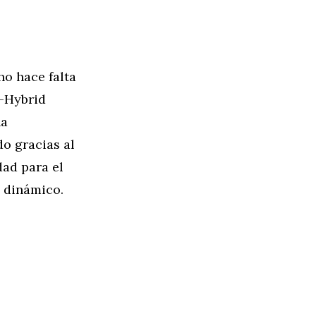
ho hace falta
E-Hybrid
ha
o gracias al
dad para el
y dinámico.